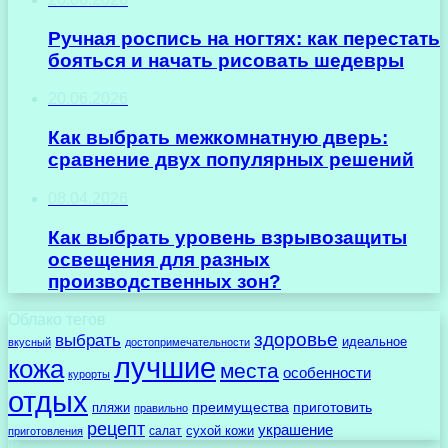
Ручная роспись на ногтях: как перестать
бояться и начать рисовать шедевры
20.06.2026
Как выбрать межкомнатную дверь:
сравнение двух популярных решений
08.04.2026
Как выбрать уровень взрывозащиты
освещения для разных
производственных зон?
Облако тегов
здоровье
выбрать
идеальное
вкусный
достопримечательности
лучшие
кожа
места
особенности
курорты
отдых
преимущества
приготовить
пляжи
правильно
рецепт
украшение
сухой кожи
салат
приготовления