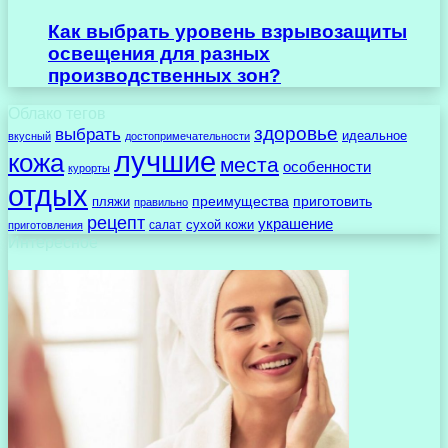
Как выбрать уровень взрывозащиты
освещения для разных
производственных зон?
Облако тегов
здоровье
выбрать
идеальное
вкусный
достопримечательности
лучшие
кожа
места
особенности
курорты
отдых
преимущества
приготовить
пляжи
правильно
рецепт
украшение
сухой кожи
салат
приготовления
Интересное