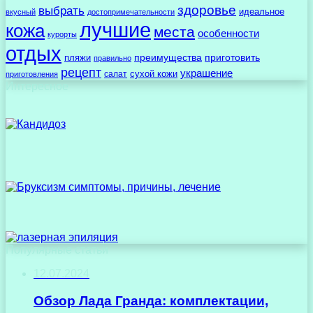
здоровье
выбрать
идеальное
вкусный
достопримечательности
лучшие
кожа
места
особенности
курорты
отдых
преимущества
приготовить
пляжи
правильно
рецепт
украшение
сухой кожи
салат
приготовления
Интересное
Популярные статьи
12.07.2024
Обзор Лада Гранда: комплектации,