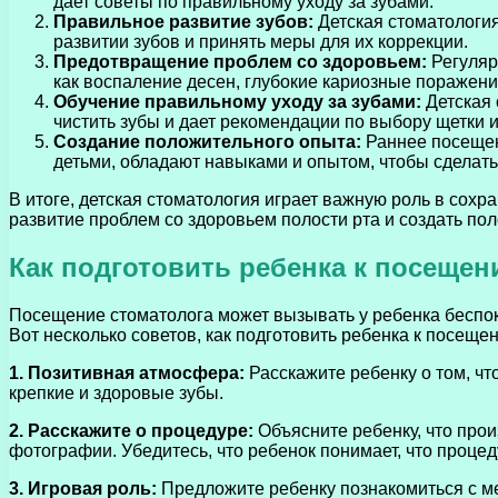
дает советы по правильному уходу за зубами.
Правильное развитие зубов:
Детская стоматология
развитии зубов и принять меры для их коррекции.
Предотвращение проблем со здоровьем:
Регуляр
как воспаление десен, глубокие кариозные поражени
Обучение правильному уходу за зубами:
Детская 
чистить зубы и дает рекомендации по выбору щетки и
Создание положительного опыта:
Раннее посещен
детьми, обладают навыками и опытом, чтобы сделат
В итоге, детская стоматология играет важную роль в сох
развитие проблем со здоровьем полости рта и создать по
Как подготовить ребенка к посеще
Посещение стоматолога может вызывать у ребенка беспок
Вот несколько советов, как подготовить ребенка к посеще
1. Позитивная атмосфера:
Расскажите ребенку о том, чт
крепкие и здоровые зубы.
2. Расскажите о процедуре:
Объясните ребенку, что прои
фотографии. Убедитесь, что ребенок понимает, что процед
3. Игровая роль:
Предложите ребенку познакомиться с ме