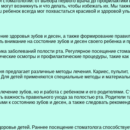
 стоматологии: от выбора первого врача до профилактики и
 могут возникнуть и что делать, чтобы избежать их. Мы та
ш ребенок всегда мог похвастаться красивой и здоровой ул
ние здоровья зубов и десен, а также формирование правил
ь внимание на состояние зубов и десен своего ребенка и 
ка заболеваний полости рта. Регулярное посещение стомат
ические осмотры и профилактические процедуры, такие как
ия предлагает различные методы лечения. Кариес, пульпит,
. Для детей применяются специальные методы и материалы
 лечение зубов, но и работа с ребенком и его родителями.
ь важность правильного ухода за полостью рта. Родители 
ми к состоянию зубов и десен, а также следовать рекоменд
доровье детей. Раннее посещение стоматолога способствует