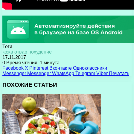
Теги
кожа
отвар
похудение
17.11.2017
0
Время чтения: 1 минута
Facebook
X
Pinterest
Вконтакте
Одноклассники
Messenger
Messenger
WhatsApp
Telegram
Viber
Печатать
ПОХОЖИЕ СТАТЬИ