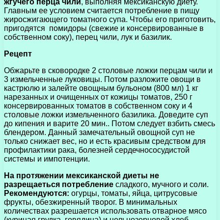
жгучего перца чили
, выполняя мексиканскую диету.
Главным ее условием считается потребление в пищу
жиросжигающего томатного супа. Чтобы его приготовить,
пригодятся помидоры (свежие и консервированные в
собственном соку), перец чили, лук и базилик.
Рецепт
Обжарьте в сковородке 2 столовые ложки перцам чили и
3 измельченные луковицы. Потом разложите овощи в
кастрюлю и залейте овощным бульоном (800 мл) 1 кг
нарезанных и очищенных от кожицы томатов, 250 г
консервированных томатов в собственном соку и 4
столовые ложки измельченного базилика. Доведите суп
до кипения и варите 20 мин.. Потом следует взбить смесь
блендером. Данный замечательный овощной суп не
только снижает вес, но и есть красивым средством для
профилактики рака, болезней сердечнососудистой
системы и импотенции.
На протяжении мексиканской диеты не
разрещаеться потребление
сладкого, мучного и соли.
Рекомендуются:
огурцы, томаты, яйца, цитрусовые
фрукты, обезжиренный творог. В минимальных
количествах разрешается использовать отварное мясо
(куриная грудка, говядина) и цельнозерновой хлеб.