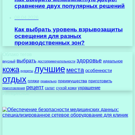
сравнение двух популярных решений
08.04.2026
Как выбрать уровень взрывозащиты
освещения для разных
производственных зон?
Облако тегов
здоровье
выбрать
идеальное
вкусный
достопримечательности
лучшие
кожа
места
особенности
курорты
отдых
преимущества
приготовить
пляжи
правильно
рецепт
украшение
сухой кожи
салат
приготовления
Интересное