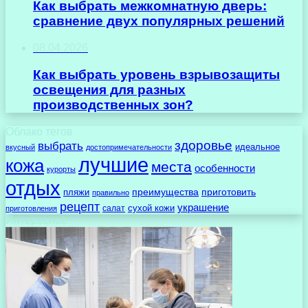
Как выбрать межкомнатную дверь:
сравнение двух популярных решений
08.04.2026
Как выбрать уровень взрывозащиты
освещения для разных
производственных зон?
Облако тегов
здоровье
выбрать
идеальное
вкусный
достопримечательности
лучшие
кожа
места
особенности
курорты
отдых
преимущества
приготовить
пляжи
правильно
рецепт
украшение
сухой кожи
салат
приготовления
Интересное