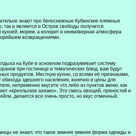
мечательно знают про белоснежные Кубинские пляжные
, так и является и Остров свободы получится
 кухней, морем, а колорит и неимоверная атмосфера
скорейшем возвращениями.
 отдыха на Кубе в основном подразумевает систему
ранов при гостинице и тематических блюд, вам будут
ых продуктов. Местную кухню, со всеми её признаками,
от обихода здешнего населения, конечно и цены для
теля, непременно вкусите что либо из пунктов меню, как
ают «креольское ахиако». Это смесь овощей, пряностей и
ейли, делается все очень просто, но вкус отменный.
бинцы не знают, что такое зимняя зимняя форма одежды и