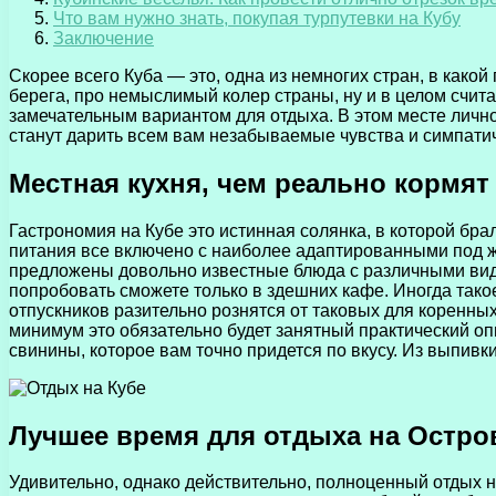
Что вам нужно знать, покупая турпутевки на Кубу
Заключение
Скорее всего Куба — это, одна из немногих стран, в как
берега, про немыслимый колер страны, ну и в целом счита
замечательным вариантом для отдыха. В этом месте личн
станут дарить всем вам незабываемые чувства и симпат
Местная кухня, чем реально кормят
Гастрономия на Кубе это истинная солянка, в которой бр
питания все включено с наиболее адаптированными под жи
предложены довольно известные блюда с различными вида
попробовать сможете только в здешних кафе. Иногда такое
отпускников разительно рознятся от таковых для коренных
минимум это обязательно будет занятный практический оп
свинины, которое вам точно придется по вкусу. Из выпивки
Лучшее время для отдыха на Остр
Удивительно, однако действительно, полноценный отдых н