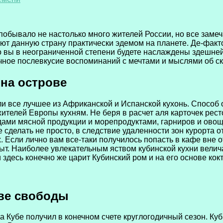
ой побывало не настолько много жителей России, но все за
ют данную страну практически эдемом на планете. Де-факто
о вы в неограниченной степени будете наслаждены здешней
ичное послевкусие воспоминаний с мечтами и мыслями об 
 на острове
али все лучшее из Африканской и Испанской кухонь. Способ
телей Европы кухням. Не беря в расчет аля карточек ресто
ми мясной продукции и морепродуктами, гарниров и овощн
 сделать не просто, в следствие удаленности зон курорта 
. Если лично вам все-таки получилось попасть в кафе вне о
ыт. Наиболее увлекательным яством кубинской кухни велич
 здесь конечно же царит Кубинский ром и на его основе кокт
ове свободы
а Кубе получил в конечном счете круглогодичный сезон. Ку