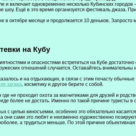
е и включает одновременно несколько Кубинских городов 
е шоу. Ещё в это время организуется фестиваль джаза. Пр
не в октябре месяце и продолжается 10 деньков. Запросто
тевки на Кубу
иятностями и опасностями встретиться на Кубе достаточно
ужеских отношений случается. Оставайтесь внимательны и
казалось и на отдыхающих, в связи с этим почасту обычны
ля загара
, косметику и другое берите с собой.
 где не проходит охота за магнитиками для друзей и родств
нигде более не достать. Именно по такой причине туристы 
ых с целью киносъемки, особенно это обязательно касаетс
 а они сами это любят и неизменно художественно позируют
поболее, а трудиться меньше. По этой причине объективна