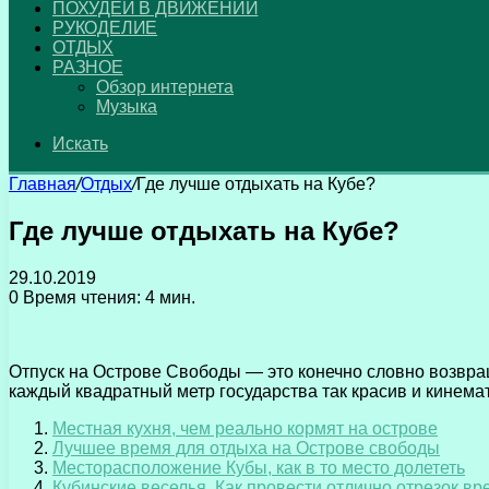
ПОХУДЕЙ В ДВИЖЕНИИ
РУКОДЕЛИЕ
ОТДЫХ
РАЗНОЕ
Обзор интернета
Музыка
Искать
Главная
/
Отдых
/
Где лучше отдыхать на Кубе?
Где лучше отдыхать на Кубе?
29.10.2019
0
Время чтения: 4 мин.
Отпуск на Острове Свободы — это конечно словно возвра
каждый квадратный метр государства так красив и кинемат
Местная кухня, чем реально кормят на острове
Лучшее время для отдыха на Острове свободы
Месторасположение Кубы, как в то место долететь
Кубинские веселья. Как провести отлично отрезок в