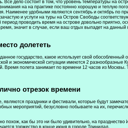
. Все дело состоит в том, что уровень температуры на остр
внимания на на практике постоянно хорошую и теплую пого
еля. Наименее удобными являются сентябрь и октябрь по п
, зачастую и услуги на туры на Остров Свободы соответству
ий период проводить время на острове довольно приятно, о
ремя, значит в случае, если ваш отдых выпадет на данный 
место долететь
данное государство, какое использует свой обособленный 
кой и экономической ситуации имеются 2 разнообразные Куб
 Время полета занимает по времени 12 часов из Москвы. То
тлично отрезок времени
, являются праздники и фестивали, которые будут замечат
обных мероприятий, безусловно побываете на их, перечисле
но похож, как бы это ни было удивительно, на празднество
чается торжество в конце июня в городе Тринидад.