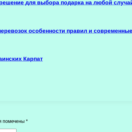
решение для выбора подарка на любой случа
еревозок особенности правил и современные
аинских Карпат
я помечены
*