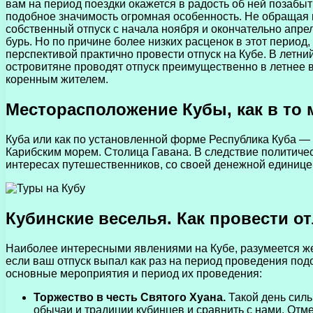
вам на период поездки окажется в радость об ней позабыть
подобное значимость огромная особенность. Не обращая 
собственный отпуск с начала ноября и окончательно апр
бурь. Но по причине более низких расценок в этот период
перспективой практично провести отпуск на Кубе. В летн
островитяне проводят отпуск преимущественно в летнее в
коренным жителем.
Месторасположение Кубы, как в то 
Куба или как по установленной форме Республика Куба — 
Карибским морем. Столица Гавана. В следствие политичес
интересах путешественников, со своей денежной единицей.
Кубинские веселья. Как провести о
Наиболее интересными явлениями на Кубе, разумеется же
если ваш отпуск выпал как раз на период проведения под
основные мероприятия и период их проведения:
Торжество в честь Святого Хуана.
Такой день силь
обычаи и традиции кубинцев и сравнить с нами. Отме