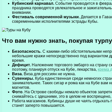
Кубинский карнавал.
Событие проводится в феврал
праздника проводятся увлекательное и зажигательны
внимании.
Фестиваль современной музыки.
Делается в Гава
современными исполнителями эстрады Кубы.
Что вам нужно знать, покупая турпу
Безопасность
. С какими-либо обстоятельными непр
небольшие кражи непосредственно под вариантом др
время.
Дефицит.
Наложение торгового эмбарго на страну с
поэтому, планируя отпуск на Кубе, лекарства,
крема д
Виза.
Виза для россиян не нужна.
Сувениры.
Куба единственная среди немногих стран
занимательнее. Таких сигар и рома как на Кубе вам 
магнитов.
Фото
. На Острове свободы немало объектов запретн
снимайтесь с здешними, это в целом не воспрещено,
Работа магазинов. Кубинцы души не чаять отдыхать 
станет заперто повышается.