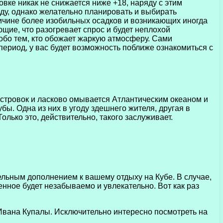
овке никак не снижается ниже +18, наряду с этим
ду, однако желательно планировать и выбирать
ричине более изобильных осадков и возникающих иногда
ющие, что разогревает спрос и будет неплохой
собо тем, кто обожает жаркую атмосферу. Сами
период, у вас будет возможность поближе ознакомиться с
островок и ласково омывается Атлантическим океаном и
ы. Одна из них в угоду здешнего жителя, другая в
лько это, действительно, такого заслуживает.
ельным дополнением к вашему отдыху на Кубе. В случае,
нное будет незабываемо и увлекательно. Вот как раз
 Ивана Купалы. Исключительно интересно посмотреть на