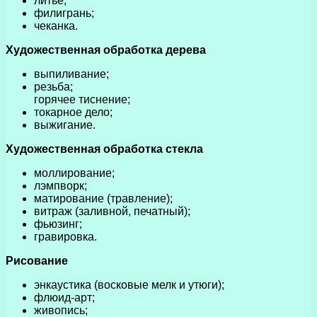
литьё;
филигрань;
чеканка.
Художественная обработка дерева
выпиливание;
резьба;
горячее тиснение;
токарное дело;
выжигание.
Художественная обработка стекла
моллирование;
лэмпворк;
матирование (травление);
витраж (заливной, печатный);
фьюзинг;
гравировка.
Рисование
энкаустика (восковые мелк и утюги);
флюид-арт;
живопись;