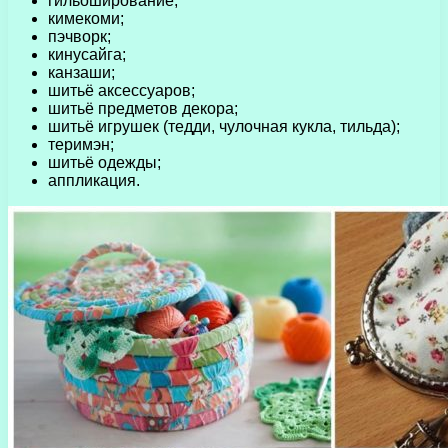
гильоширование;
кимекоми;
пэчворк;
кинусайга;
канзаши;
шитьё аксессуаров;
шитьё предметов декора;
шитьё игрушек (тедди, чулочная кукла, тильда);
теримэн;
шитьё одежды;
аппликация.