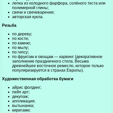
лепка из холодного фарфора, солёного теста или
полимерной глины;
свечи и свечеварение;
авторская кукла.
Резьба
по дереву;
по кости;
по камню;
по мылу;
по гипсу;
по фруктам и овощам — карвинг (декоративное
заполнение праздничного стола. Весьма
древнейшее восточное ремесло, которое только
популяризируется в странах Европы).
Художественная обработка бумаги
айрис фолдинг;
пейп арт;
декупаж;
аппликация;
вытынанка;
киригами;