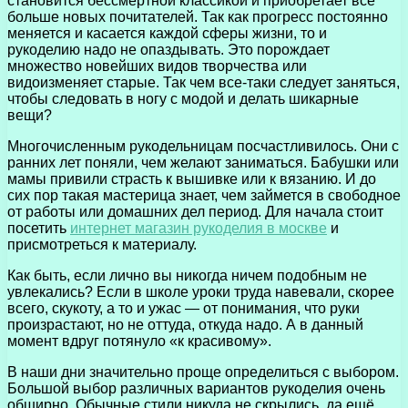
становится бессмертной классикой и приобретает все
больше новых почитателей. Так как прогресс постоянно
меняется и касается каждой сферы жизни, то и
рукоделию надо не опаздывать. Это порождает
множество новейших видов творчества или
видоизменяет старые. Так чем все-таки следует заняться,
чтобы следовать в ногу с модой и делать шикарные
вещи?
Многочисленным рукодельницам посчастливилось. Они с
ранних лет поняли, чем желают заниматься. Бабушки или
мамы привили страсть к вышивке или к вязанию. И до
сих пор такая мастерица знает, чем займется в свободное
от работы или домашних дел период. Для начала стоит
посетить
интернет магазин рукоделия в москве
и
присмотреться к материалу.
Как быть, если лично вы никогда ничем подобным не
увлекались? Если в школе уроки труда навевали, скорее
всего, скукоту, а то и ужас — от понимания, что руки
произрастают, но не оттуда, откуда надо. А в данный
момент вдруг потянуло «к красивому».
В наши дни значительно проще определиться с выбором.
Большой выбор различных вариантов рукоделия очень
обширно. Обычные стили никуда не скрылись, да ещё