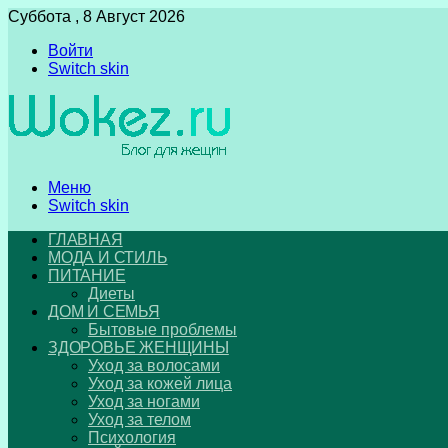
Суббота , 8 Август 2026
Войти
Switch skin
Меню
Switch skin
ГЛАВНАЯ
МОДА И СТИЛЬ
ПИТАНИЕ
Диеты
ДОМ И СЕМЬЯ
Бытовые проблемы
ЗДОРОВЬЕ ЖЕНЩИНЫ
Уход за волосами
Уход за кожей лица
Уход за ногами
Уход за телом
Психология