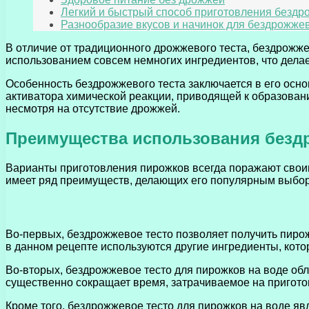
Легкий и быстрый способ приготовления бездр
Разнообразие вкусов и начинок для бездрожже
В отличие от традиционного дрожжевого теста, бездрожже
использованием совсем немногих ингредиентов, что дела
Особенность бездрожжевого теста заключается в его осно
активатора химической реакции, приводящей к образован
несмотря на отсутствие дрожжей.
Преимущества использования бездр
Варианты приготовления пирожков всегда поражают своим
имеет ряд преимуществ, делающих его популярным выбор
Во-первых, бездрожжевое тесто позволяет получить пиро
в данном рецепте используются другие ингредиенты, кот
Во-вторых, бездрожжевое тесто для пирожков на воде об
существенно сокращает время, затрачиваемое на приготов
Кроме того, бездрожжевое тесто для пирожков на воде я