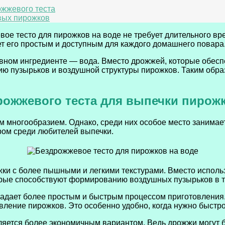
ожжевого теста
вых пирожков
вое тесто для пирожков на воде не требует длительного в
ет его простым и доступным для каждого домашнего повара
вном ингредиенте — вода. Вместо дрожжей, которые обеспе
ию пузырьков и воздушной структуры пирожков. Таким обра
ожжевого теста для выпечки пирожк
 многообразием. Однако, среди них особое место занимает
ом среди любителей выпечки.
жки с более пышными и легкими текстурами. Вместо испол
орые способствуют формированию воздушных пузырьков в те
ладает более простым и быстрым процессом приготовления.
ление пирожков. Это особенно удобно, когда нужно быстро
вляется более экономичным вариантом. Ведь дрожжи могут 