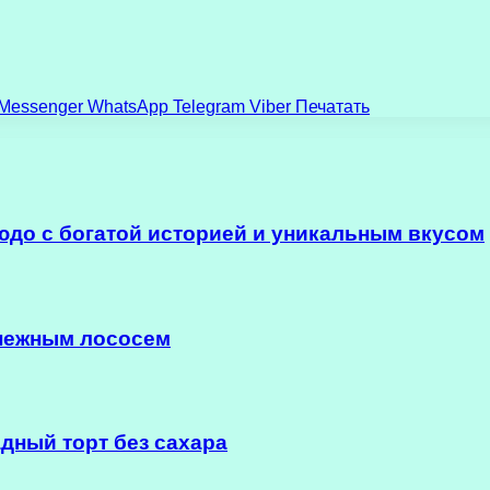
Messenger
WhatsApp
Telegram
Viber
Печатать
юдо с богатой историей и уникальным вкусом
 нежным лососем
дный торт без сахара