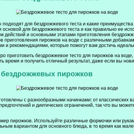
ы подходят для бездрожжевого теста и какие преимуществ
я основой для бездрожжевого теста и как правильно ее исп
ом действий и основными этапами приготовления бездрожже
в приготовления пирожков на воде с различными добавками,
и и рекомендациями, которые помогут вам достичь идеальн
ро приготовить бездрожжевое тесто для пирожков на воде,
ь время и получить отличный результат, даже если вы нови
я бездрожжевых пирожков
готовлены с разнообразными начинками: от классических в
предпочтений и диетических ограничений, так что вы може
змер пирожков. Используйте различные формочки или рука
ьным вариантом для основного блюда, в то время как мале