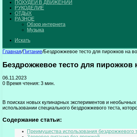
ПОХУДЕЙ В ДВИЖЕНИИ
РУКОДЕЛИЕ
ОТДЫХ
РАЗНОЕ
Обзор интернета
Музыка
Искать
Главная
/
Питание
/
Бездрожжевое тесто для пирожков на в
Бездрожжевое тесто для пирожков 
06.11.2023
0
Время чтения: 3 мин.
В поисках новых кулинарных экспериментов и необычных 
использовании специального бездрожжевого теста, котор
Содержание статьи:
Преимущества использования бездрожжевого 
Здоровое питание без дрожжей