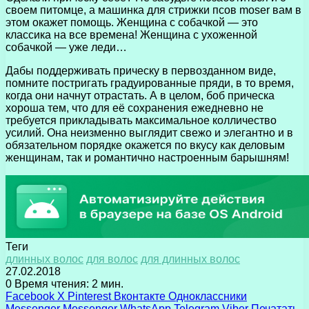
своем питомце, а машинка для стрижки псов moser вам в
этом окажет помощь. Женщина с собачкой — это
классика на все времена! Женщина с ухоженной
собачкой — уже леди…
Дабы поддерживать прическу в первозданном виде,
помните постригать градуированные пряди, в то время,
когда они начнут отрастать. А в целом, боб прическа
хороша тем, что для её сохранения ежедневно не
требуется прикладывать максимальное колличество
усилий. Она неизменно выглядит свежо и элегантно и в
обязательном порядке окажется по вкусу как деловым
женщинам, так и романтично настроенным барышням!
Теги
длинных волос
для волос
для длинных волос
27.02.2018
0
Время чтения: 2 мин.
Facebook
X
Pinterest
Вконтакте
Одноклассники
Messenger
Messenger
WhatsApp
Telegram
Viber
Печатать