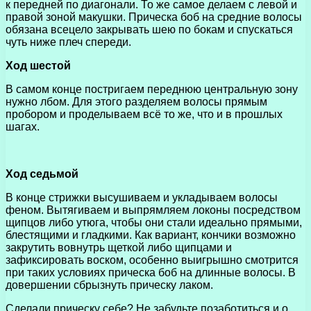
к передней по диагонали. То же самое делаем с левой и
правой зоной макушки. Прическа боб на средние волосы
обязана всецело закрывать шею по бокам и спускаться
чуть ниже плеч спереди.
Ход шестой
В самом конце постригаем переднюю центральную зону
нужно лбом. Для этого разделяем волосы прямым
пробором и проделываем всё то же, что и в прошлых
шагах.
Ход седьмой
В конце стрижки высушиваем и укладываем волосы
феном. Вытягиваем и выпрямляем локоны посредством
щипцов либо утюга, чтобы они стали идеально прямыми,
блестящими и гладкими. Как вариант, кончики возможно
закрутить вовнутрь щеткой либо щипцами и
зафиксировать воском, особенно выигрышно смотрится
при таких условиях прическа боб на длинные волосы. В
довершении сбрызнуть прическу лаком.
Сделали прическу себе? Не забудьте позаботиться и о