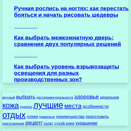
Ручная роспись на ногтях: как перестать
бояться и начать рисовать шедевры
20.06.2026
Как выбрать межкомнатную дверь:
сравнение двух популярных решений
08.04.2026
Как выбрать уровень взрывозащиты
освещения для разных
производственных зон?
Облако тегов
здоровье
выбрать
идеальное
вкусный
достопримечательности
лучшие
кожа
места
особенности
курорты
отдых
преимущества
приготовить
пляжи
правильно
рецепт
украшение
сухой кожи
салат
приготовления
Интересное