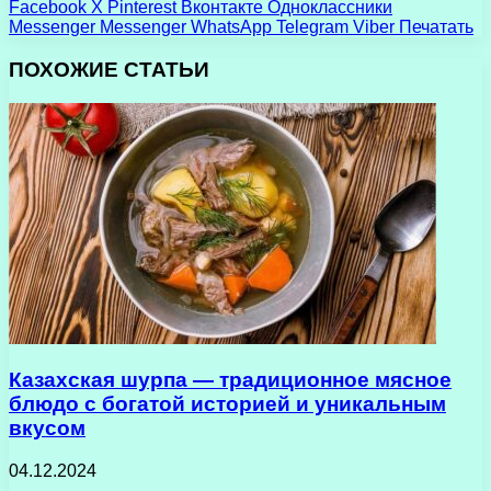
Facebook
X
Pinterest
Вконтакте
Одноклассники
Messenger
Messenger
WhatsApp
Telegram
Viber
Печатать
ПОХОЖИЕ СТАТЬИ
Казахская шурпа — традиционное мясное
блюдо с богатой историей и уникальным
вкусом
04.12.2024