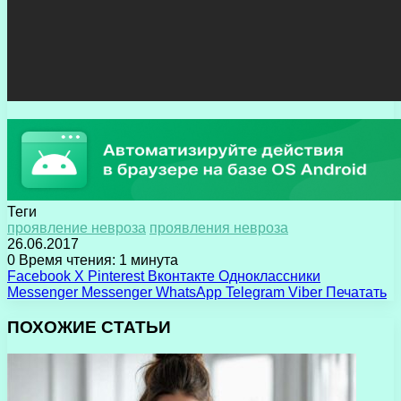
Теги
проявление невроза
проявления невроза
26.06.2017
0
Время чтения: 1 минута
Facebook
X
Pinterest
Вконтакте
Одноклассники
Messenger
Messenger
WhatsApp
Telegram
Viber
Печатать
ПОХОЖИЕ СТАТЬИ