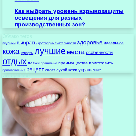
Как выбрать уровень взрывозащиты
освещения для разных
производственных зон?
Облако тегов
здоровье
выбрать
идеальное
вкусный
достопримечательности
лучшие
кожа
места
особенности
курорты
отдых
преимущества
приготовить
пляжи
правильно
рецепт
украшение
сухой кожи
салат
приготовления
Интересное