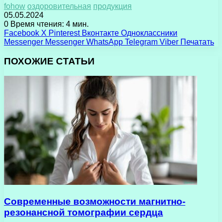
fohow
оздоровительная
продукция
05.05.2024
0
Время чтения: 4 мин.
Facebook
X
Pinterest
Вконтакте
Одноклассники
Messenger
Messenger
WhatsApp
Telegram
Viber
Печатать
ПОХОЖИЕ СТАТЬИ
Современные возможности магнитно-
резонансной томографии сердца