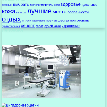
здоровье
выбрать
идеальное
вкусный
достопримечательности
лучшие
кожа
места
особенности
курорты
отдых
преимущества
приготовить
пляжи
правильно
рецепт
украшение
сухой кожи
салат
приготовления
Интересное