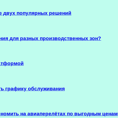
е двух популярных решений
ия для разных производственных зон?
латформой
ть графику обслуживания
ономить на авиаперелётах по выгодным ценам