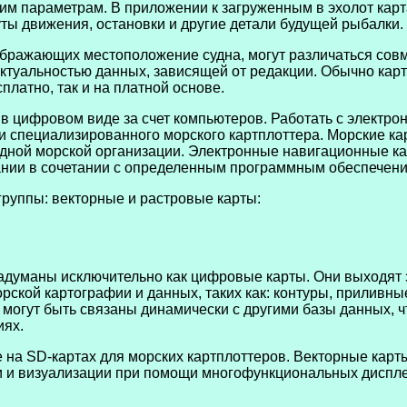
гим параметрам. В приложении к загруженным в эхолот кар
ты движения, остановки и другие детали будущей рыбалки.
бражающих местоположение судна, могут различаться совм
ктуальностью данных, зависящей от редакции. Обычно карт
платно, так и на платной основе.
я в цифровом виде за счет компьютеров. Работать с элект
и специализированного морского картплоттера. Морские к
одной морской организации. Электронные навигационные 
ании в сочетании с определенным программным обеспечен
группы: векторные и растровые карты:
адуманы исключительно как цифровые карты. Они выходят 
кой картографии и данных, таких как: контуры, приливные 
 могут быть связаны динамически с другими базы данных, 
иях.
е на SD-картах для морских картплоттеров. Векторные кар
 и визуализации при помощи многофункциональных дисплее