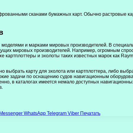
фрованными сканами бумажных карт. Обычно растровые кар
в
моделями и марками мировых производителей. В специальн
дущих мировых производителей. Например, огромным спрос
е картплоттеры и эхолоты таких известных марок как Rayma
о выбрать карту для эхолота или картплоттера, либо выбр
кие задачи по оснащению судов навигационным оборудован
енно, в каталогах имеется немало доступных навигационны
з.
Messenger
WhatsApp
Telegram
Viber
Печатать