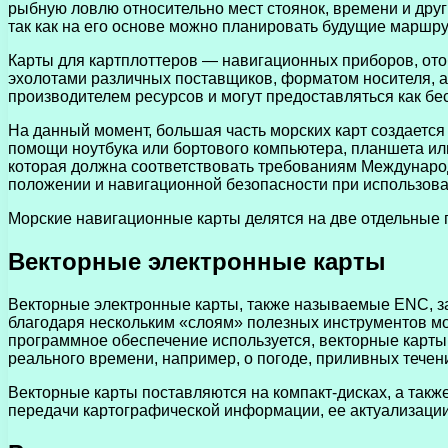
рыбную ловлю относительно мест стоянок, времени и дру
так как на его основе можно планировать будущие маршру
Карты для картплоттеров — навигационных приборов, ото
эхолотами различных поставщиков, форматом носителя, а
производителем ресурсов и могут предоставляться как бес
На данный момент, большая часть морских карт создаетс
помощи ноутбука или бортового компьютера, планшета ил
которая должна соответствовать требованиям Междунар
положении и навигационной безопасности при использов
Морские навигационные карты делятся на две отдельные 
Векторные электронные карты
Векторные электронные карты, также называемые ENC, з
благодаря нескольким «слоям» полезных инструментов морс
программное обеспечение используется, векторные карты
реального времени, например, о погоде, приливных течен
Векторные карты поставляются на компакт-дисках, а такж
передачи картографической информации, ее актуализации