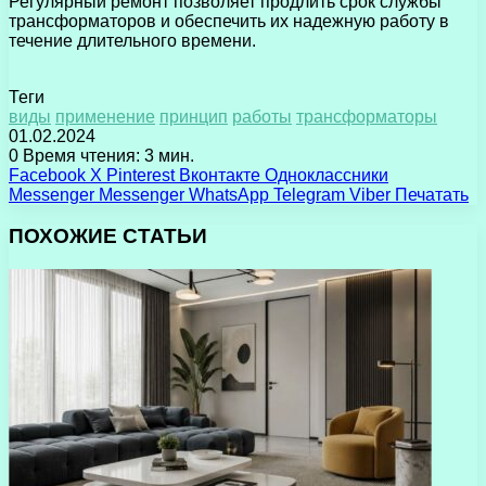
Регулярный ремонт позволяет продлить срок службы
трансформаторов и обеспечить их надежную работу в
течение длительного времени.
Теги
виды
применение
принцип
работы
трансформаторы
01.02.2024
0
Время чтения: 3 мин.
Facebook
X
Pinterest
Вконтакте
Одноклассники
Messenger
Messenger
WhatsApp
Telegram
Viber
Печатать
ПОХОЖИЕ СТАТЬИ