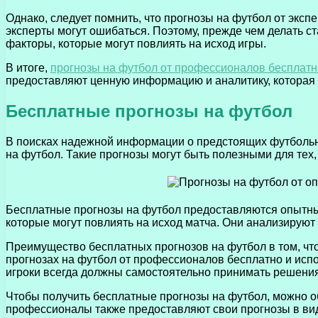
Однако, следует помнить, что прогнозы на футбол от экс
эксперты могут ошибаться. Поэтому, прежде чем делать ст
факторы, которые могут повлиять на исход игры.
В итоге,
прогнозы на футбол от профессионалов бесплатн
предоставляют ценную информацию и аналитику, которая
Бесплатные прогнозы на футбол
В поисках надежной информации о предстоящих футболь
на футбол. Такие прогнозы могут быть полезными для тех,
Бесплатные прогнозы на футбол предоставляются опытным
которые могут повлиять на исход матча. Они анализируют 
Преимущество бесплатных прогнозов на футбол в том, что
прогнозах на футбол от профессионалов бесплатно и испол
игроки всегда должны самостоятельно принимать решения
Чтобы получить бесплатные прогнозы на футбол, можно об
профессионалы также предоставляют свои прогнозы в ви