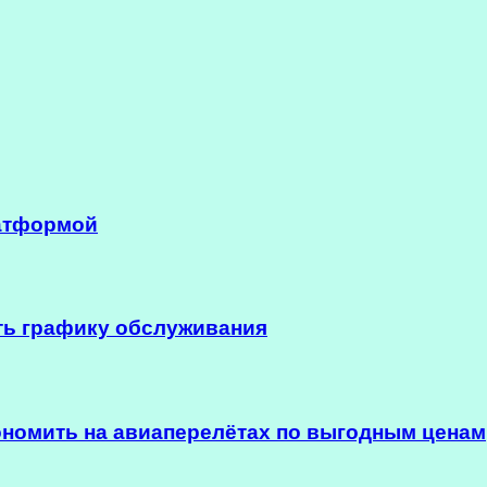
латформой
ть графику обслуживания
ономить на авиаперелётах по выгодным ценам