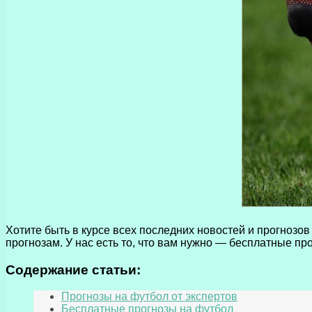
Хотите быть в курсе всех последних новостей и прогнозов
прогнозам. У нас есть то, что вам нужно — бесплатные п
Содержание статьи:
Прогнозы на футбол от экспертов
Бесплатные прогнозы на футбол