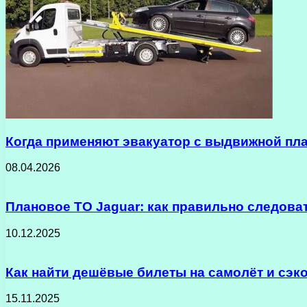
Когда применяют эвакуатор с выдвижной п
08.04.2026
Плановое ТО Jaguar: как правильно следова
10.12.2025
Как найти дешёвые билеты на самолёт и сэк
15.11.2025