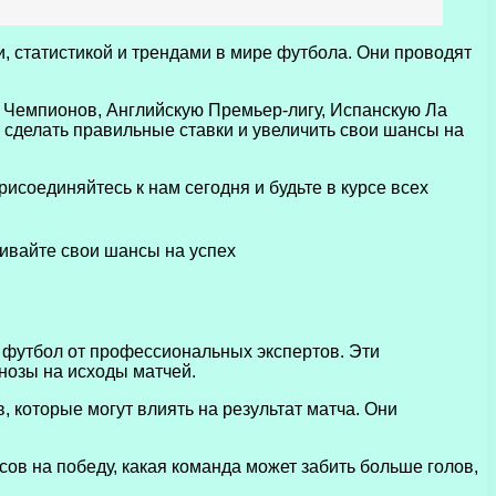
, статистикой и трендами в мире футбола. Они проводят
 Чемпионов, Английскую Премьер-лигу, Испанскую Ла
ам сделать правильные ставки и увеличить свои шансы на
соединяйтесь к нам сегодня и будьте в курсе всех
а футбол от профессиональных экспертов. Эти
нозы на исходы матчей.
 которые могут влиять на результат матча. Они
ов на победу, какая команда может забить больше голов,