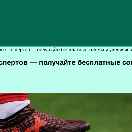
ных экспертов — получайте бесплатные советы и увеличива
спертов — получайте бесплатные со