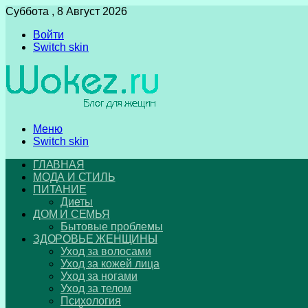
Суббота , 8 Август 2026
Войти
Switch skin
Меню
Switch skin
ГЛАВНАЯ
МОДА И СТИЛЬ
ПИТАНИЕ
Диеты
ДОМ И СЕМЬЯ
Бытовые проблемы
ЗДОРОВЬЕ ЖЕНЩИНЫ
Уход за волосами
Уход за кожей лица
Уход за ногами
Уход за телом
Психология