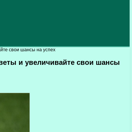
йте свои шансы на успех
веты и увеличивайте свои шансы