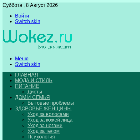
Суббота , 8 Август 2026
Войти
Switch skin
Меню
Switch skin
ГЛАВНАЯ
МОДА И СТИЛЬ
ПИТАНИЕ
Диеты
ДОМ И СЕМЬЯ
Бытовые проблемы
ЗДОРОВЬЕ ЖЕНЩИНЫ
Уход за волосами
Уход за кожей лица
Уход за ногами
Уход за телом
Психология