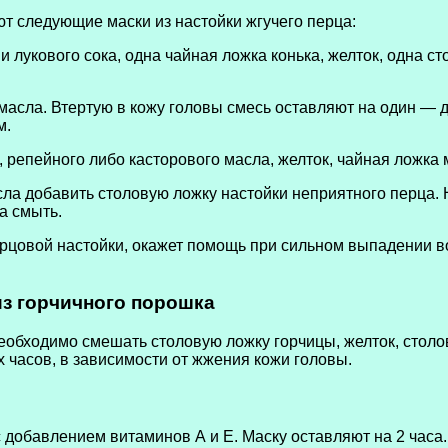
т следующие маски из настойки жгучего перца:
 лукового сока, одна чайная ложка конька, желток, одна с
масла. Втертую в кожу головы смесь оставляют на один — 
м.
 репейного либо касторового масла, желток, чайная ложка м
ла добавить столовую ложку настойки неприятного перца.
а смыть.
рцовой настойки, окажет помощь при сильном выпадении в
из горчичного порошка
еобходимо смешать столовую ложку горчицы, желток, столо
-х часов, в зависимости от жжения кожи головы.
 добавлением витаминов А и Е. Маску оставляют на 2 часа.