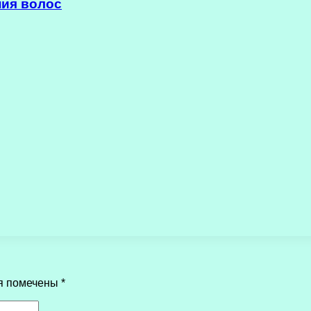
ния волос
я помечены
*