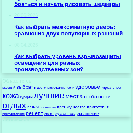
бояться и начать рисовать шедевры
20.06.2026
Как выбрать межкомнатную дверь:
сравнение двух популярных решений
08.04.2026
Как выбрать уровень взрывозащиты
освещения для разных
производственных зон?
Облако тегов
здоровье
выбрать
идеальное
вкусный
достопримечательности
лучшие
кожа
места
особенности
курорты
отдых
преимущества
приготовить
пляжи
правильно
рецепт
украшение
сухой кожи
салат
приготовления
Интересное