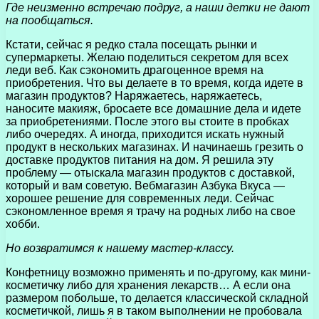
Где неизменно встречаю подруг, а наши детки не дают
на пообщаться.
Кстати, сейчас я редко стала посещать рынки и
супермаркеты. Желаю поделиться секретом для всех
леди веб. Как сэкономить драгоценное время на
приобретения. Что вы делаете в то время, когда идете в
магазин продуктов? Наряжаетесь, наряжаетесь,
наносите макияж, бросаете все домашние дела и идете
за приобретениями. После этого вы стоите в пробках
либо очередях. А иногда, приходится искать нужный
продукт в нескольких магазинах. И начинаешь грезить о
доставке продуктов питания на дом. Я решила эту
проблему — отыскала магазин продуктов с доставкой,
который и вам советую. Вебмагазин Азбука Вкуса —
хорошее решение для современных леди. Сейчас
сэкономленное время я трачу на родных либо на свое
хобби.
Но возвратимся к нашему мастер-классу.
Конфетницу возможно применять и по-другому, как мини-
косметичку либо для хранения лекарств… А если она
размером побольше, то делается классической складной
косметичкой, лишь я в таком выполнении не пробовала