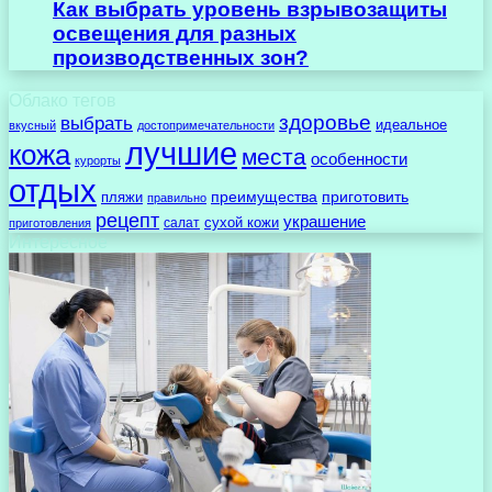
Как выбрать уровень взрывозащиты
освещения для разных
производственных зон?
Облако тегов
здоровье
выбрать
идеальное
вкусный
достопримечательности
лучшие
кожа
места
особенности
курорты
отдых
преимущества
приготовить
пляжи
правильно
рецепт
украшение
сухой кожи
салат
приготовления
Интересное