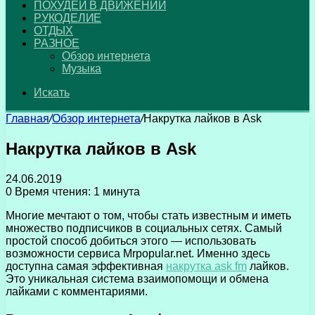
ПОХУДЕЙ В ДВИЖЕНИИ
РУКОДЕЛИЕ
ОТДЫХ
РАЗНОЕ
Обзор интернета
Музыка
Искать
Главная
/
Обзор интернета
/
Накрутка лайков в Ask
Накрутка лайков в Ask
24.06.2019
0
Время чтения: 1 минута
Многие мечтают о том, чтобы стать известным и иметь
множество подписчиков в социальных сетях.
Самый
простой способ добиться этого — использовать
возможности сервиса Mrpopular.net. Именно здесь
доступна самая эффективная
накрутка ask fm
лайков.
Это уникальная система взаимопомощи и обмена
лайками с комментариями.