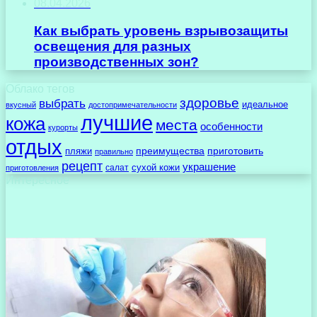
08.04.2026
Как выбрать уровень взрывозащиты
освещения для разных
производственных зон?
Облако тегов
здоровье
выбрать
идеальное
вкусный
достопримечательности
лучшие
кожа
места
особенности
курорты
отдых
преимущества
приготовить
пляжи
правильно
рецепт
украшение
сухой кожи
салат
приготовления
Интересное