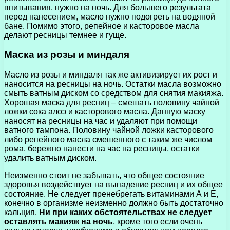
впитывания, нужно на ночь. Для большего результата
перед нанесением, масло нужно подогреть на водяной
бане. Помимо этого, репейное и касторовое масла
делают ресницы темнее и гуще.
Маска из розы и миндаля
Масло из розы и миндаля так же активизирует их рост и
наносится на ресницы на ночь. Остатки масла возможно
смыть ватным диском со средством для снятия макияжа.
Хорошая маска для ресниц – смешать половину чайной
ложки сока алоэ и касторового масла. Данную маску
наносят на ресницы на час и удаляют при помощи
ватного тампона. Половину чайной ложки касторового
либо репейного масла смешенного с таким же числом
рома, бережно нанести на час на ресницы, остатки
удалить ватным диском.
Неизменно стоит не забывать, что общее состояние
здоровья воздействует на выпадение ресниц и их общее
состояние. Не следует пренебрегать витаминами А и Е,
конечно в организме неизменно должно быть достаточно
кальция.
Ни при каких обстоятельствах не следует
оставлять макияж на ночь
, кроме того если очень