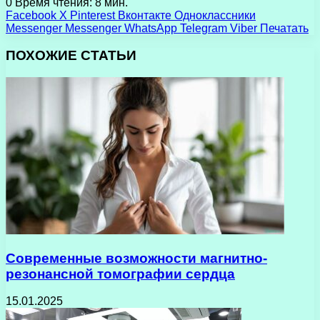
0
Время чтения: 8 мин.
Facebook
X
Pinterest
Вконтакте
Одноклассники
Messenger
Messenger
WhatsApp
Telegram
Viber
Печатать
ПОХОЖИЕ СТАТЬИ
Современные возможности магнитно-
резонансной томографии сердца
15.01.2025