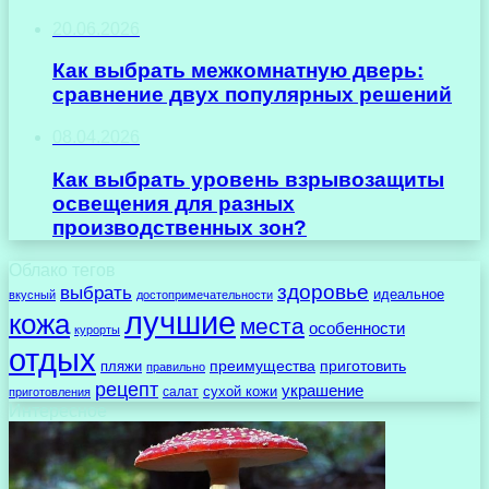
20.06.2026
Как выбрать межкомнатную дверь:
сравнение двух популярных решений
08.04.2026
Как выбрать уровень взрывозащиты
освещения для разных
производственных зон?
Облако тегов
здоровье
выбрать
идеальное
вкусный
достопримечательности
лучшие
кожа
места
особенности
курорты
отдых
преимущества
приготовить
пляжи
правильно
рецепт
украшение
сухой кожи
салат
приготовления
Интересное