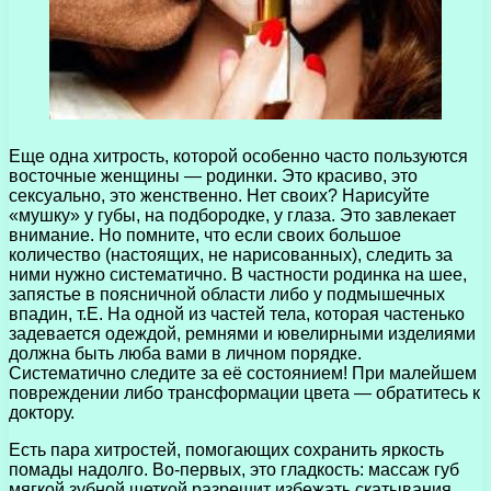
Еще одна хитрость, которой особенно часто пользуются
восточные женщины — родинки. Это красиво, это
сексуально, это женственно. Нет своих? Нарисуйте
«мушку» у губы, на подбородке, у глаза. Это завлекает
внимание. Но помните, что если своих большое
количество (настоящих, не нарисованных), следить за
ними нужно систематично. В частности родинка на шее,
запястье в поясничной области либо у подмышечных
впадин, т.Е. На одной из частей тела, которая частенько
задевается одеждой, ремнями и ювелирными изделиями
должна быть люба вами в личном порядке.
Систематично следите за её состоянием! При малейшем
повреждении либо трансформации цвета — обратитесь к
доктору.
Есть пара хитростей, помогающих сохранить яркость
помады надолго. Во-первых, это гладкость: массаж губ
мягкой зубной щеткой разрешит избежать скатывания