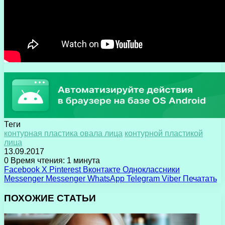
Теги
контурная пластика овала лица
контурной пластикой
лица
13.09.2017
0
Время чтения: 1 минута
Facebook
X
Pinterest
Вконтакте
Одноклассники
Messenger
Messenger
WhatsApp
Telegram
Viber
Печатать
ПОХОЖИЕ СТАТЬИ