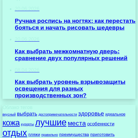
20.06.2026
Ручная роспись на ногтях: как перестать
бояться и начать рисовать шедевры
20.06.2026
Как выбрать межкомнатную дверь:
сравнение двух популярных решений
08.04.2026
Как выбрать уровень взрывозащиты
освещения для разных
производственных зон?
Облако тегов
здоровье
выбрать
идеальное
вкусный
достопримечательности
лучшие
кожа
места
особенности
курорты
отдых
преимущества
приготовить
пляжи
правильно