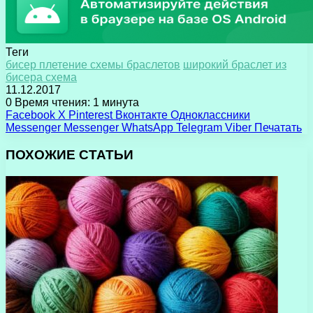
Теги
бисер плетение схемы браслетов
широкий браслет из
бисера схема
11.12.2017
0
Время чтения: 1 минута
Facebook
X
Pinterest
Вконтакте
Одноклассники
Messenger
Messenger
WhatsApp
Telegram
Viber
Печатать
ПОХОЖИЕ СТАТЬИ