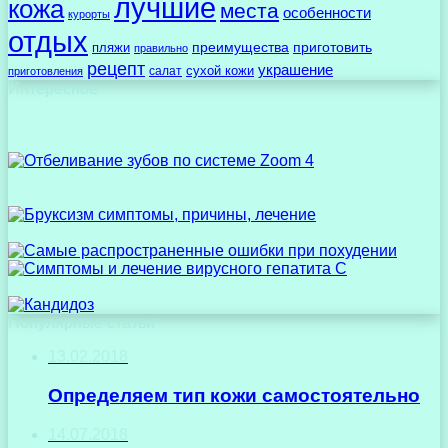
лучшие
кожа
места
особенности
курорты
отдых
преимущества
приготовить
пляжи
правильно
рецепт
украшение
сухой кожи
салат
приготовления
Интересное
Популярные статьи
13.02.2018
Определяем тип кожи самостоятельно
14.07.2018