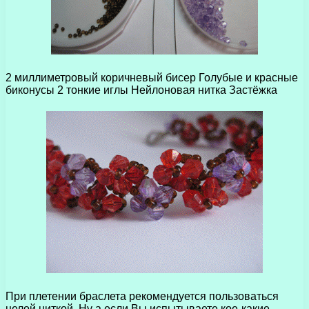
2 миллиметровый коричневый бисер Голубые и красные
биконусы 2 тонкие иглы Нейлоновая нитка Застёжка
При плетении браслета рекомендуется пользоваться
целой ниткой. Ну а если Вы испытываете кое-какие