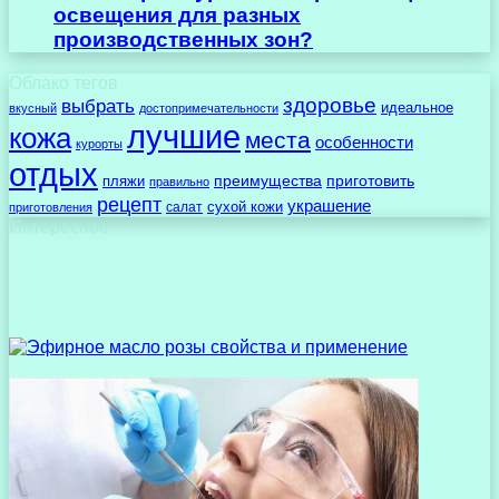
освещения для разных
производственных зон?
Облако тегов
здоровье
выбрать
идеальное
вкусный
достопримечательности
лучшие
кожа
места
особенности
курорты
отдых
преимущества
приготовить
пляжи
правильно
рецепт
украшение
сухой кожи
салат
приготовления
Интересное