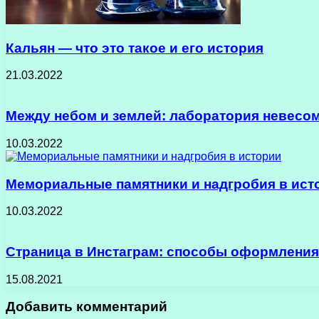
Кальян — что это такое и его история
21.03.2022
Между небом и землей: лаборатория невесо
10.03.2022
Мемориальные памятники и надгробия в ист
10.03.2022
Страница в Инстаграм: способы оформления
15.08.2021
Добавить комментарий