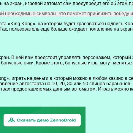
ть на экран, игровой автомат сам предупредит его об этом 
ой необходимые символы, что поможет приблизить победу и 
ата «King Kong», на котором будет красоваться надпись Ko
Так, пользователь еще больше ожидает появление на экране
кран. В ней вам предстоит управлять персонажем, который з
бонусные очки. Кроме этого, бонусные игры могут меняться
g», играть на деньги в который можно в любом казино в сет
ление автостарта на 10, 20, 30 или 50 спинов барабанов. 
ствах предоставляемых данным автоматом. Играть можно как