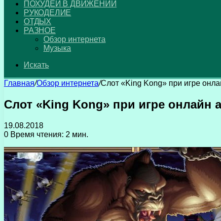
ПОХУДЕЙ В ДВИЖЕНИИ
РУКОДЕЛИЕ
ОТДЫХ
РАЗНОЕ
Обзор интернета
Музыка
Искать
Главная
/
Обзор интернета
/
Слот «King Kong» при игре онл
Слот «King Kong» при игре онлайн
19.08.2018
0
Время чтения: 2 мин.