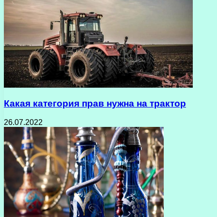
Какая категория прав нужна на трактор
26.07.2022