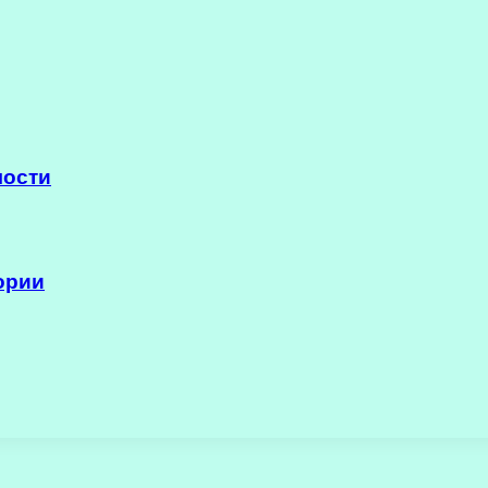
мости
ории