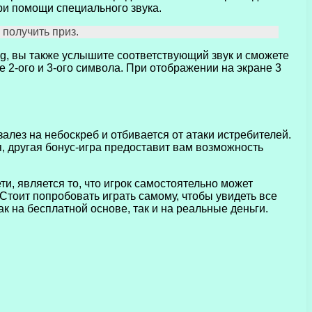
при помощи специального звука.
получить приз.
ng, вы также услышите соответствующий звук и сможете
 2-ого и 3-ого символа. При отображении на экране 3
алез на небоскреб и отбивается от атаки истребителей.
, другая бонус-игра предоставит вам возможность
и, является то, что игрок самостоятельно может
Стоит попробовать играть самому, чтобы увидеть все
 на бесплатной основе, так и на реальные деньги.