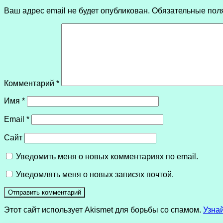
Ваш адрес email не будет опубликован.
Обязательные пол
Комментарий
*
Имя
*
Email
*
Сайт
Уведомить меня о новых комментариях по email.
Уведомлять меня о новых записях почтой.
Этот сайт использует Akismet для борьбы со спамом.
Узна