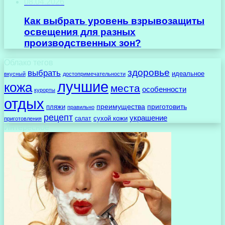
08.04.2026
Как выбрать уровень взрывозащиты
освещения для разных
производственных зон?
Облако тегов
здоровье
выбрать
идеальное
вкусный
достопримечательности
лучшие
кожа
места
особенности
курорты
отдых
преимущества
приготовить
пляжи
правильно
рецепт
украшение
сухой кожи
салат
приготовления
Интересное