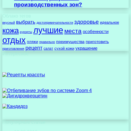
производственных зон?
Облако тегов
здоровье
выбрать
идеальное
вкусный
достопримечательности
лучшие
кожа
места
особенности
курорты
отдых
преимущества
приготовить
пляжи
правильно
рецепт
украшение
сухой кожи
салат
приготовления
Интересное
Популярные статьи