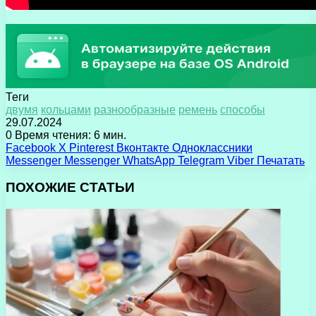
Теги
двумя
кольцами
разнообразные
ремень
способы
29.07.2024
0
Время чтения: 6 мин.
Facebook
X
Pinterest
Вконтакте
Одноклассники
Messenger
Messenger
WhatsApp
Telegram
Viber
Печатать
ПОХОЖИЕ СТАТЬИ