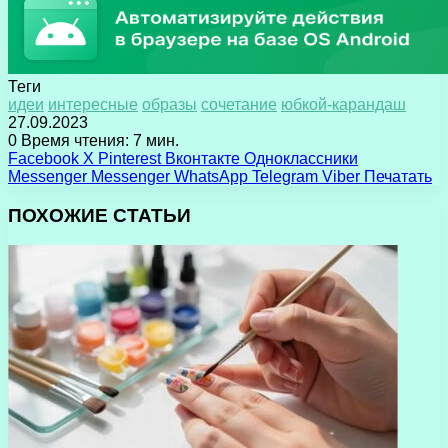
Теги
идеи
интересные
образы
сочетание
юбкой-карандаш
27.09.2023
0
Время чтения: 7 мин.
Facebook
X
Pinterest
Вконтакте
Одноклассники
Messenger
Messenger
WhatsApp
Telegram
Viber
Печатать
ПОХОЖИЕ СТАТЬИ