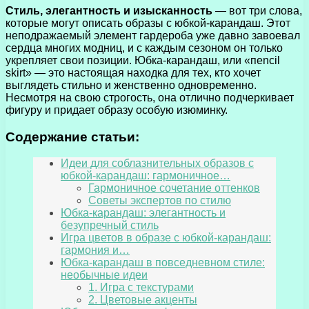
Стиль, элегантность и изысканность
— вот три слова,
которые могут описать образы с юбкой-карандаш. Этот
неподражаемый элемент гардероба уже давно завоевал
сердца многих модниц, и с каждым сезоном он только
укрепляет свои позиции. Юбка-карандаш, или «пencil
skirt» — это настоящая находка для тех, кто хочет
выглядеть стильно и женственно одновременно.
Несмотря на свою строгость, она отлично подчеркивает
фигуру и придает образу особую изюминку.
Содержание статьи:
Идеи для соблазнительных образов с
юбкой-карандаш: гармоничное…
Гармоничное сочетание оттенков
Советы экспертов по стилю
Юбка-карандаш: элегантность и
безупречный стиль
Игра цветов в образе с юбкой-карандаш:
гармония и…
Юбка-карандаш в повседневном стиле:
необычные идеи
1. Игра с текстурами
2. Цветовые акценты