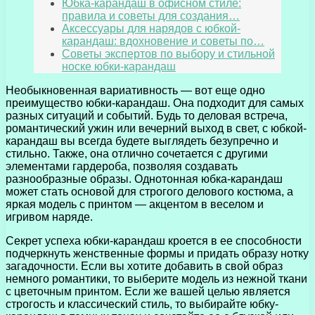
Юбка-карандаш в офисном стиле:
правила и советы для создания…
Аксессуары для нарядов с юбкой-
карандаш: вдохновение и советы по…
Советы экспертов по выбору и стильной
носке юбки-карандаш
Необыкновенная вариативность — вот еще одно
преимущество юбки-карандаш. Она подходит для самых
разных ситуаций и событий. Будь то деловая встреча,
романтический ужин или вечерний выход в свет, с юбкой-
карандаш вы всегда будете выглядеть безупречно и
стильно. Также, она отлично сочетается с другими
элементами гардероба, позволяя создавать
разнообразные образы. Однотонная юбка-карандаш
может стать основой для строгого делового костюма, а
яркая модель с принтом — акцентом в веселом и
игривом наряде.
Секрет успеха юбки-карандаш кроется в ее способности
подчеркнуть женственные формы и придать образу нотку
загадочности. Если вы хотите добавить в свой образ
немного романтики, то выберите модель из нежной ткани
с цветочным принтом. Если же вашей целью является
строгость и классический стиль, то выбирайте юбку-