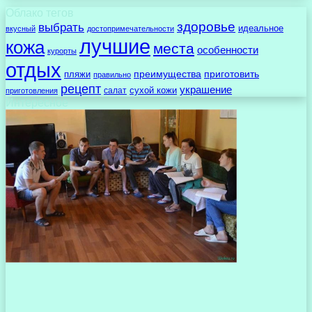
Облако тегов
здоровье
выбрать
идеальное
вкусный
достопримечательности
лучшие
кожа
места
особенности
курорты
отдых
преимущества
приготовить
пляжи
правильно
рецепт
украшение
сухой кожи
салат
приготовления
Интересное