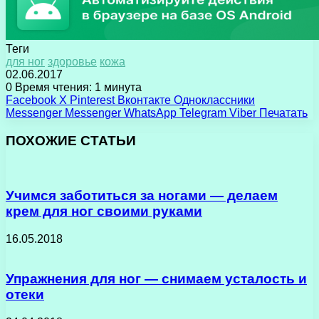
Теги
для ног
здоровье
кожа
02.06.2017
0
Время чтения: 1 минута
Facebook
X
Pinterest
Вконтакте
Одноклассники
Messenger
Messenger
WhatsApp
Telegram
Viber
Печатать
ПОХОЖИЕ СТАТЬИ
Учимся заботиться за ногами — делаем
крем для ног своими руками
16.05.2018
Упражнения для ног — снимаем усталость и
отеки