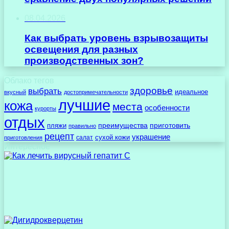
08.04.2026
Как выбрать уровень взрывозащиты
освещения для разных
производственных зон?
Облако тегов
здоровье
выбрать
идеальное
вкусный
достопримечательности
лучшие
кожа
места
особенности
курорты
отдых
преимущества
приготовить
пляжи
правильно
рецепт
украшение
сухой кожи
салат
приготовления
Интересное