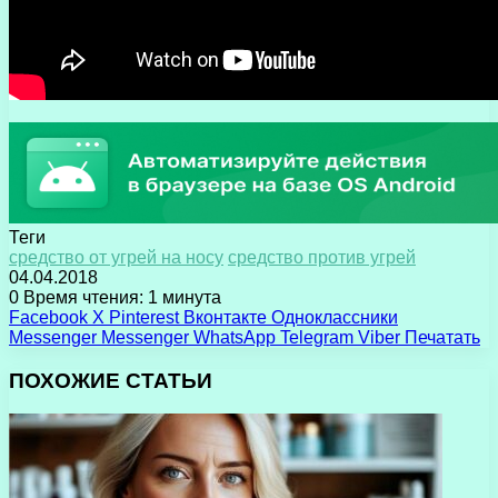
Теги
средство от угрей на носу
средство против угрей
04.04.2018
0
Время чтения: 1 минута
Facebook
X
Pinterest
Вконтакте
Одноклассники
Messenger
Messenger
WhatsApp
Telegram
Viber
Печатать
ПОХОЖИЕ СТАТЬИ