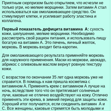
Приятным сюрпризом было открытием, что исчезли не
только угри, но мелкие морщинки. Затем витамин А стал
использоваться как омолаживающее средство. Он
стимулирует клетки, и усиливает работу эластина и
коллагена.
Первый показатель дефицита витамина А:
сухость
кожи, шелушение, мелкие морщинки. Необходимо
рассмотреть свой рацион питания, и использовать пищу
богатую на витамин А. Это печень, яичный желток,
морковь. В морковь входит бета-каротин.
Для омолаживающего результата применяйте морковь
для наружного применения. Маски из моркови, авокадо,
абрикос с оливковым маслом вернут ровную текстуру
кожи.
С возрастом по окончании 35 лет одна морковь уже не
справится. В помощь к нам пришла косметика с
витамином А. Применять крем с витамином А лучше на
ночь, вследствие того что он притягивает солнечные
лучи, каковые не отлично воздействуют на кожу. Отлично
применять эти крема, в зимний период для защиты кожи.
Хороший итог получается, если соединить витамин А и
С. Все женщины, каковые стремятся быть молодыми и