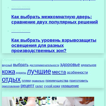
20.06.2026
Как выбрать межкомнатную дверь:
сравнение двух популярных решений
08.04.2026
Как выбрать уровень взрывозащиты
освещения для разных
производственных зон?
Облако тегов
здоровье
выбрать
идеальное
вкусный
достопримечательности
лучшие
кожа
места
особенности
курорты
отдых
преимущества
приготовить
пляжи
правильно
рецепт
украшение
сухой кожи
салат
приготовления
Интересное