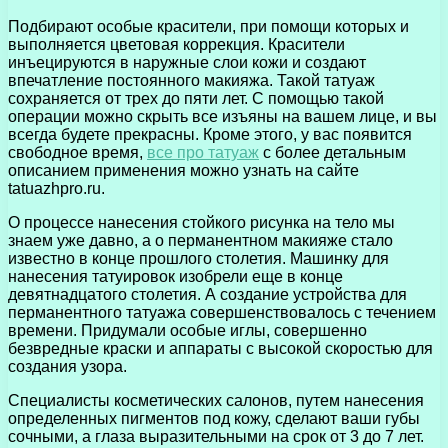
Подбирают особые красители, при помощи которых и
выполняется цветовая коррекция. Красители
инъецируются в наружные слои кожи и создают
впечатление постоянного макияжа. Такой татуаж
сохраняется от трех до пяти лет. С помощью такой
операции можно скрыть все изъяны на вашем лице, и вы
всегда будете прекрасны. Кроме этого, у вас появится
свободное время,
все про татуаж
с более детальным
описанием применения можно узнать на сайте
tatuazhpro.ru.
О процессе нанесения стойкого рисунка на тело мы
знаем уже давно, а о перманентном макияже стало
известно в конце прошлого столетия. Машинку для
нанесения татуировок изобрели еще в конце
девятнадцатого столетия. А создание устройства для
перманентного татуажа совершенствовалось с течением
времени. Придумали особые иглы, совершенно
безвредные краски и аппараты с высокой скоростью для
создания узора.
Специалисты косметических салонов, путем нанесения
определенных пигментов под кожу, сделают ваши губы
сочными, а глаза выразительными на срок от 3 до 7 лет.