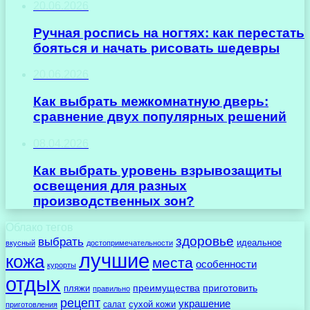
20.06.2026
Ручная роспись на ногтях: как перестать
бояться и начать рисовать шедевры
20.06.2026
Как выбрать межкомнатную дверь:
сравнение двух популярных решений
08.04.2026
Как выбрать уровень взрывозащиты
освещения для разных
производственных зон?
Облако тегов
здоровье
выбрать
идеальное
вкусный
достопримечательности
лучшие
кожа
места
особенности
курорты
отдых
преимущества
приготовить
пляжи
правильно
рецепт
украшение
сухой кожи
салат
приготовления