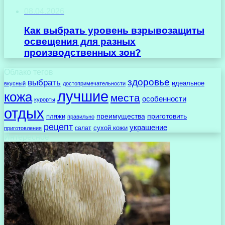
08.04.2026
Как выбрать уровень взрывозащиты
освещения для разных
производственных зон?
Облако тегов
здоровье
выбрать
идеальное
вкусный
достопримечательности
лучшие
кожа
места
особенности
курорты
отдых
преимущества
приготовить
пляжи
правильно
рецепт
украшение
сухой кожи
салат
приготовления
Интересное