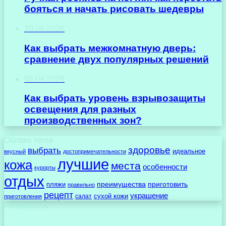
бояться и начать рисовать шедевры
20.06.2026
Как выбрать межкомнатную дверь:
сравнение двух популярных решений
08.04.2026
Как выбрать уровень взрывозащиты
освещения для разных
производственных зон?
Облако тегов
здоровье
выбрать
идеальное
вкусный
достопримечательности
лучшие
кожа
места
особенности
курорты
отдых
преимущества
приготовить
пляжи
правильно
рецепт
украшение
сухой кожи
салат
приготовления
Интересное