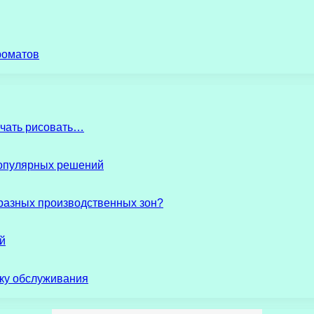
роматов
начать рисовать…
популярных решений
разных производственных зон?
й
ику обслуживания