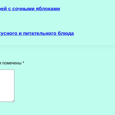
рей с сочными яблоками
кусного и питательного блюда
я помечены
*