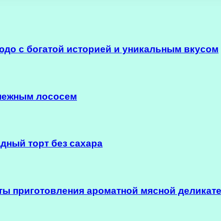
юдо с богатой историей и уникальным вкусом
 нежным лососем
дный торт без сахара
ы приготовления ароматной мясной деликат