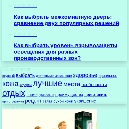
20.06.2026
Как выбрать межкомнатную дверь:
сравнение двух популярных решений
08.04.2026
Как выбрать уровень взрывозащиты
освещения для разных
производственных зон?
Облако тегов
здоровье
выбрать
идеальное
вкусный
достопримечательности
лучшие
кожа
места
особенности
курорты
отдых
преимущества
приготовить
пляжи
правильно
рецепт
украшение
сухой кожи
салат
приготовления
Интересное