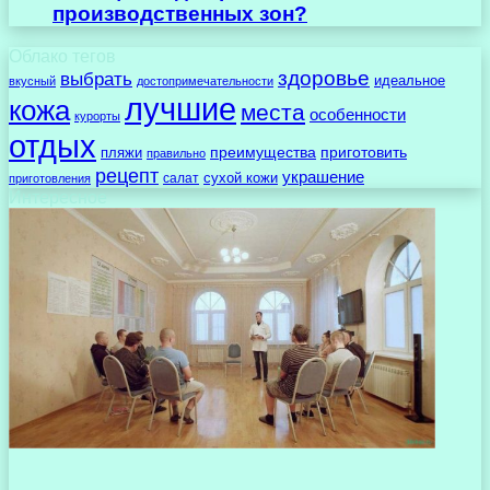
производственных зон?
Облако тегов
здоровье
выбрать
идеальное
вкусный
достопримечательности
лучшие
кожа
места
особенности
курорты
отдых
преимущества
приготовить
пляжи
правильно
рецепт
украшение
сухой кожи
салат
приготовления
Интересное