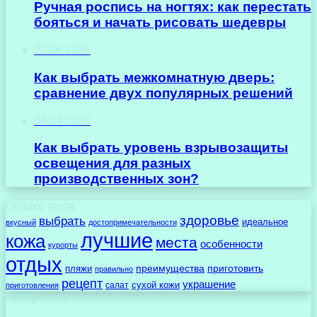
Ручная роспись на ногтях: как перестать
бояться и начать рисовать шедевры
20.06.2026
Как выбрать межкомнатную дверь:
сравнение двух популярных решений
08.04.2026
Как выбрать уровень взрывозащиты
освещения для разных
производственных зон?
Облако тегов
здоровье
выбрать
идеальное
вкусный
достопримечательности
лучшие
кожа
места
особенности
курорты
отдых
преимущества
приготовить
пляжи
правильно
рецепт
украшение
сухой кожи
салат
приготовления
Интересное