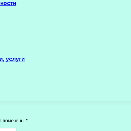
нности
и, услуги
я помечены
*