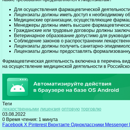
Для осуществления фармацевтической деятельност
Лицензиаты должны иметь доступ к необходимому о
Медицинские организации, осуществляющие фармаце
Менеджеры должны иметь высшее фармацевтическое
Гражданские или трудовые договоры должны заключ
Ветеринарное образование допустимо для руководи
Соблюдение законов о распространении лекарственн
Лицензиаты должны получить санитарно-эпидемиоло
Лицензиаты должны предоставлять формализованну
Фармацевтическая деятельность включена в перечень ви
на осуществление медицинской деятельности в Российск
Теги
лекарственными
лицензия
оптовую
торговлю
03.08.2022
0
Время чтения: 1 минута
Facebook
X
Pinterest
Вконтакте
Одноклассники
Messenger