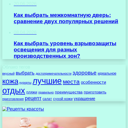
20.06.2026
Как выбрать межкомнатную дверь:
сравнение двух популярных решений
08.04.2026
Как выбрать уровень взрывозащиты
освещения для разных
производственных зон?
Облако тегов
здоровье
выбрать
идеальное
вкусный
достопримечательности
лучшие
кожа
места
особенности
курорты
отдых
преимущества
приготовить
пляжи
правильно
рецепт
украшение
сухой кожи
салат
приготовления
Интересное