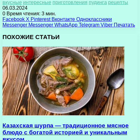
вкусные
интересные
приготовления
пудинга
рецепты
06.03.2024
0
Время чтения: 3 мин.
Facebook
X
Pinterest
Вконтакте
Одноклассники
Messenger
Messenger
WhatsApp
Telegram
Viber
Печатать
ПОХОЖИЕ СТАТЬИ
Казахская шурпа — традиционное мясное
блюдо с богатой историей и уникальным
вкусом