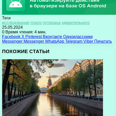
Теги
исследование
плато
путорана
удивительного
25.05.2024
0
Время чтения: 4 мин.
Facebook
X
Pinterest
Вконтакте
Одноклассники
Messenger
Messenger
WhatsApp
Telegram
Viber
Печатать
ПОХОЖИЕ СТАТЬИ