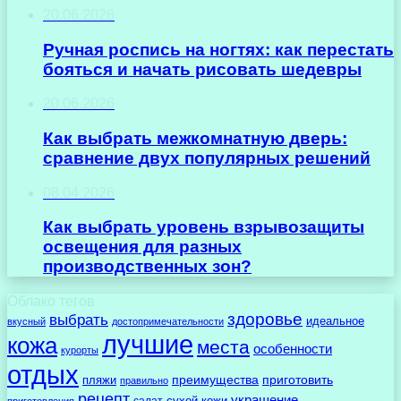
20.06.2026
Ручная роспись на ногтях: как перестать
бояться и начать рисовать шедевры
20.06.2026
Как выбрать межкомнатную дверь:
сравнение двух популярных решений
08.04.2026
Как выбрать уровень взрывозащиты
освещения для разных
производственных зон?
Облако тегов
здоровье
выбрать
идеальное
вкусный
достопримечательности
лучшие
кожа
места
особенности
курорты
отдых
преимущества
приготовить
пляжи
правильно
рецепт
украшение
сухой кожи