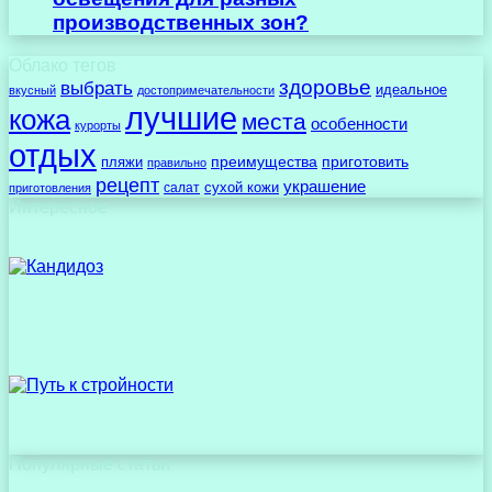
производственных зон?
Облако тегов
здоровье
выбрать
идеальное
вкусный
достопримечательности
лучшие
кожа
места
особенности
курорты
отдых
преимущества
приготовить
пляжи
правильно
рецепт
украшение
сухой кожи
салат
приготовления
Интересное
Популярные статьи