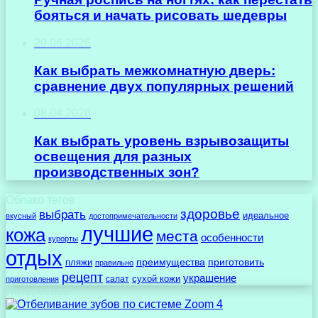
бояться и начать рисовать шедевры
20.06.2026
Как выбрать межкомнатную дверь:
сравнение двух популярных решений
08.04.2026
Как выбрать уровень взрывозащиты
освещения для разных
производственных зон?
Облако тегов
здоровье
выбрать
идеальное
вкусный
достопримечательности
лучшие
кожа
места
особенности
курорты
отдых
преимущества
приготовить
пляжи
правильно
рецепт
украшение
сухой кожи
салат
приготовления
Интересное