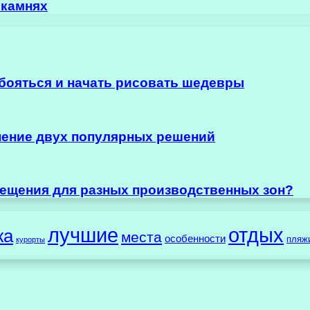
 камнях
ь бояться и начать рисовать шедевры
нение двух популярных решений
ещения для разных производственных зон?
лучшие
отдых
жа
места
особенности
пляж
курорты