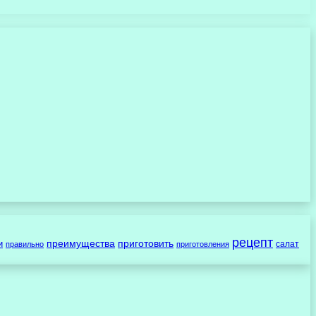
рецепт
преимущества
приготовить
и
салат
правильно
приготовления