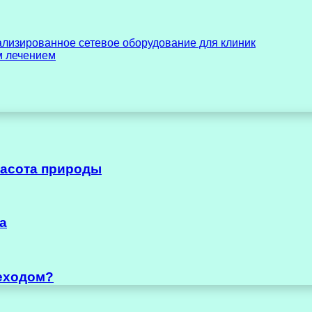
расота природы
а
деходом?