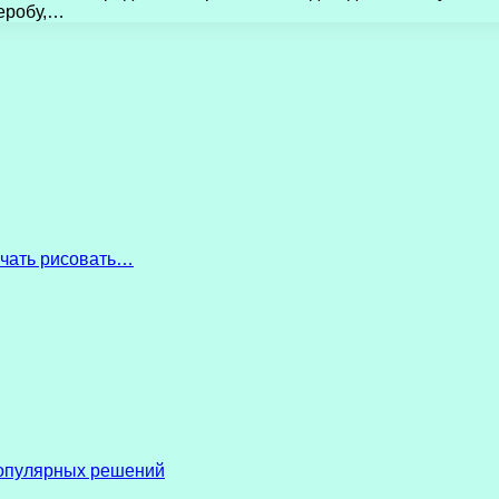
деробу,…
начать рисовать…
популярных решений