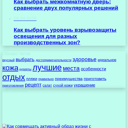
Как выбрать межкомнатную дверь:
сравнение двух популярных решений
08.04.2026
Как выбрать уровень взрывозащиты
освещения для разных
производственных зон?
Облако тегов
здоровье
выбрать
идеальное
вкусный
достопримечательности
лучшие
кожа
места
особенности
курорты
отдых
преимущества
приготовить
пляжи
правильно
рецепт
украшение
сухой кожи
салат
приготовления
Интересное