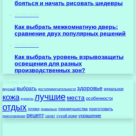
бояться и начать рисовать шедевры
20.06.2026
Как выбрать межкомнатную дверь:
сравнение двух популярных решений
08.04.2026
Как выбрать уровень взрывозащиты
освещения для разных
производственных зон?
Облако тегов
здоровье
выбрать
идеальное
вкусный
достопримечательности
лучшие
кожа
места
особенности
курорты
отдых
преимущества
приготовить
пляжи
правильно
рецепт
украшение
сухой кожи
салат
приготовления
Интересное