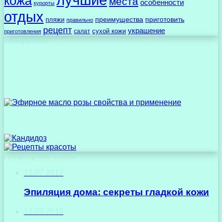
кожа
места
особенности
курорты
отдых
преимущества
приготовить
пляжи
правильно
рецепт
украшение
сухой кожи
салат
приготовления
Интересное
Популярные статьи
12.07.2017
Эпиляция дома: секреты гладкой кожи
13.03.2018