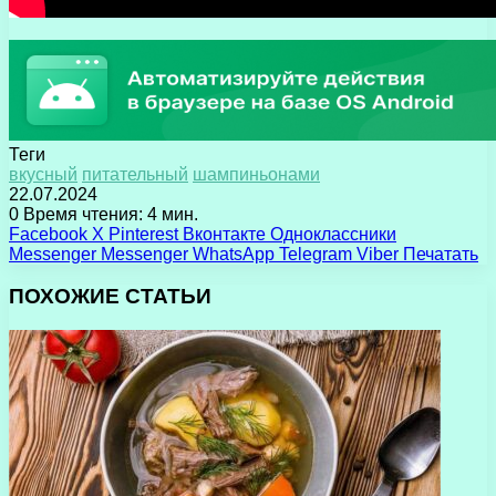
Теги
вкусный
питательный
шампиньонами
22.07.2024
0
Время чтения: 4 мин.
Facebook
X
Pinterest
Вконтакте
Одноклассники
Messenger
Messenger
WhatsApp
Telegram
Viber
Печатать
ПОХОЖИЕ СТАТЬИ