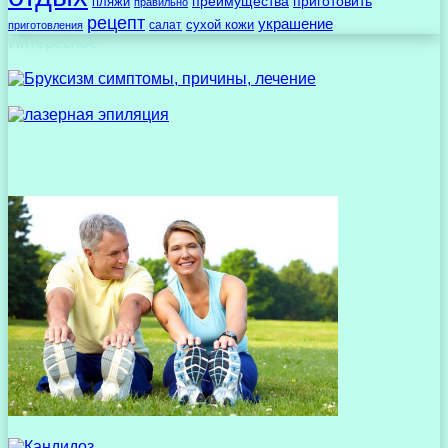
преимущества
приготовить
пляжи
правильно
рецепт
украшение
сухой кожи
салат
приготовления
Интересное