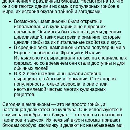
дополнением к различным блюдам. Несмотря на то, что
они считаются одними из самых популярных грибов в
мире, их история окутана тайной и загадками.
Возможно, шампиньоны были открыты и
использованы в кулинарии еще в древних
временах. Они могли быть частью диеты древних
цивилизаций, таких как греки и римляне, которые
ценили грибы за их питательные свойства и вкус.
В средние века шампиньоны стали популярными в
Европе, особенно во Франции и Италии.
Изначально их выращивали только на специальных
фермах, но со временем они стали доступны и для
обычных людей.
В XIX веке шампиньоны начали активно
выращивать в Англии и Германии. С тех пор их
популярность только возросла, и они стали
неотъемлемой частью многих кулинарных
рецептов.
Сегодня шампиньоны — это не просто грибы, а
настоящая деликатесная культура. Они используются в
самых разнообразных блюдах — от супов и салатов до
гарниров и закусок. Их нежный вкус и аромат придают
блюдам особую изюминку и делают их незабываемыми.